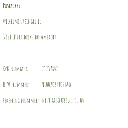
Postadres:
Wilhelminasingel 15
3341 EP Hendrik-Ido-Ambacht
KvK nummer: 71737847
BTW nummer:
NL002034902B40
Rekening nummer: NL59 RABO 0330 1931 04