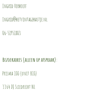
Ingrid Verhoeff
Ingrid@hetvintagekastje.nl
06-51951803
Bezoekadres (alleen op afspraak):
Prisma 100 (unit B10)
3364 DJ Sliedrecht NL