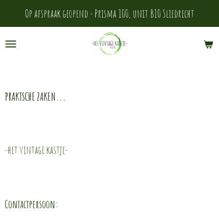
Ga
Op afspraak geopend - Prisma 100, unit B10 Sliedrecht
direct
naar
de
hoofdinhoud
PRAKTSCHE ZAKEN...
-het vintage kastje-
Contactpersoon: