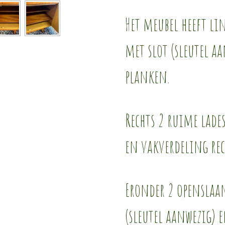
Het meubel heeft li
met slot (sleutel a
planken.
Rechts 2 ruime lade
en vakverdeling rec
Eronder 2 openslaa
(sleutel aanwezig) 