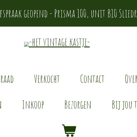
afspraak geopend - Prisma 100, unit B10 Sliedr
rraad
Verkocht
Contact
Over
n
Inkoop
Bezorgen
Bij jou 