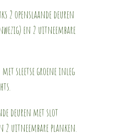
nks 2 openslaande deuren
anwezig) en 2 uitneembare
s met sleetse groene inleg
hts.
nde deuren met slot
en 2 uitneembare planken.