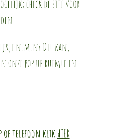
gelijk; check de site voor
rden.
kijkje nemen? Dit kan,
 in onze pop up ruimte in
p of telefoon klik
HIER
.