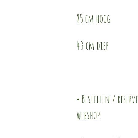
85 cm hoog
43 cm diep
• Bestellen / reserv
webshop.