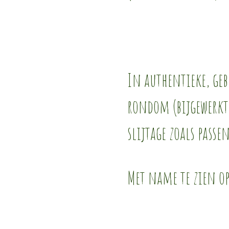
In authentieke, geb
rondom (bijgewerkt
slijtage zoals passen
Met name te zien op