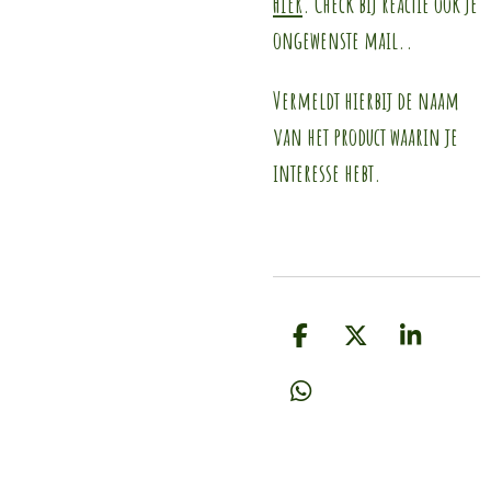
HIER
. Check bij reactie ook je
ongewenste mail..
Vermeldt hierbij de naam
van het product waarin je
interesse hebt.
D
D
S
e
e
h
l
e
a
D
e
l
r
e
n
e
l
e