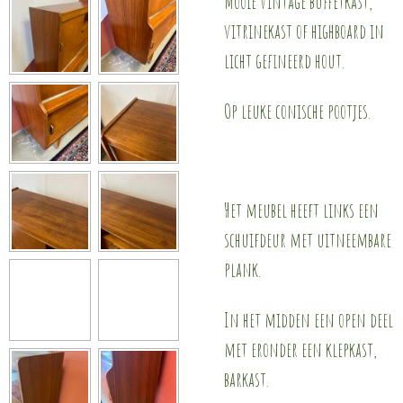
Mooie vintage buffetkast,
vitrinekast of highboard in
licht gefineerd hout.
Op leuke conische pootjes.
Het meubel heeft links een
schuifdeur met uitneembare
plank.
In het midden een open deel
met eronder een klepkast,
barkast.