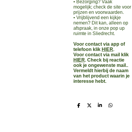
• Bezorging? Vaak
mogelijk; check de site voor
prijzen en voorwaarden.
• Vrijblijvend een kijkje
nemen? Dit kan, alleen op
afspraak, in onze pop up
ruimte in Sliedrecht.
Voor contact via app of
telefoon klik
HIER
.
Voor contact via mail klik
HIER
. Check bij reactie
ook je ongewenste mail..
Vermeldt hierbij de naam
van het product waarin je
interesse hebt.
D
D
S
D
e
e
h
e
l
e
a
l
e
l
r
e
n
e
n