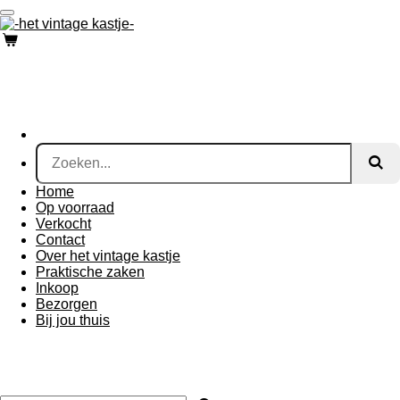
Ga
direct
naar
de
hoofdinhoud
Home
Op voorraad
Verkocht
Contact
Over het vintage kastje
Praktische zaken
Inkoop
Bezorgen
Bij jou thuis