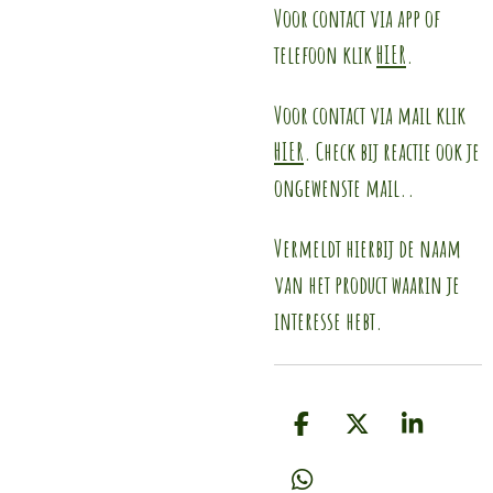
Voor contact via app of
telefoon klik
HIER
.
Voor contact via mail klik
HIER
. Check bij reactie ook je
ongewenste mail..
Vermeldt hierbij de naam
van het product waarin je
interesse hebt.
D
D
S
e
e
h
l
e
a
D