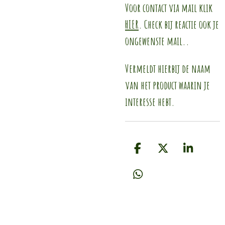
Voor contact via mail klik
HIER
. Check bij reactie ook je
ongewenste mail..
Vermeldt hierbij de naam
van het product waarin je
interesse hebt.
D
D
S
e
e
h
l
e
a
D
e
l
r
e
n
e
l
e
n