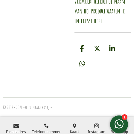
Vermeldt hierbij de naam
van het product waarin je
interesse hebt.
D
D
S
e
e
h
l
e
a
D
e
l
r
e
n
e
l
e
n
© 2018 - 2026 -het vintage kastje-
E-mailadres
Telefoonnummer
Kaart
Instagram
WhatsApp