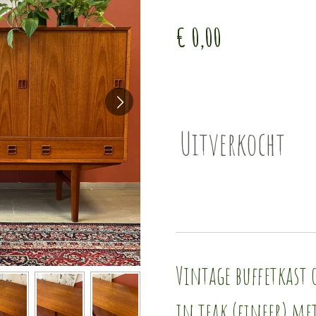
€ 0,00
Uitverkocht
Vintage buffetkast 
in teak (fineer) m