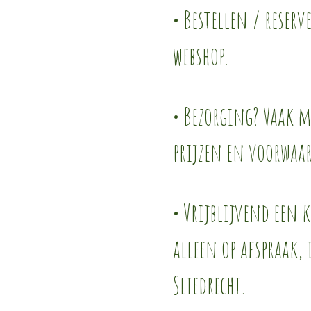
• Bestellen / reserv
webshop.
• Bezorging? Vaak mo
prijzen en voorwaa
• Vrijblijvend een 
alleen op afspraak,
Sliedrecht.