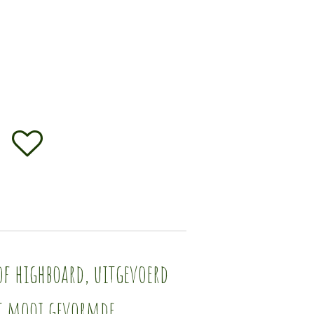
of highboard, uitgevoerd
et mooi gevormde