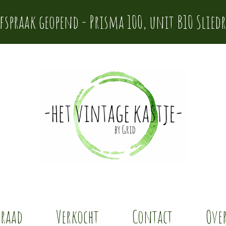
afspraak geopend - Prisma 100, unit B10 Sliedr
rraad
Verkocht
Contact
Over