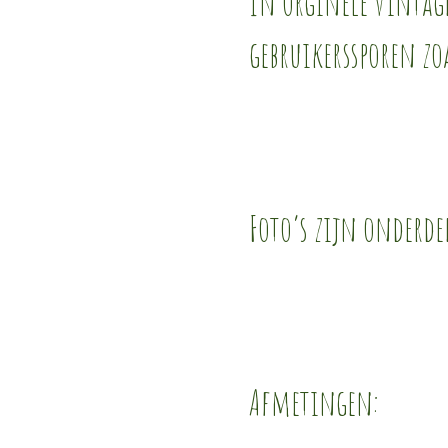
In orginele vintage
gebruikerssporen zoa
Foto’s zijn onderde
Afmetingen: