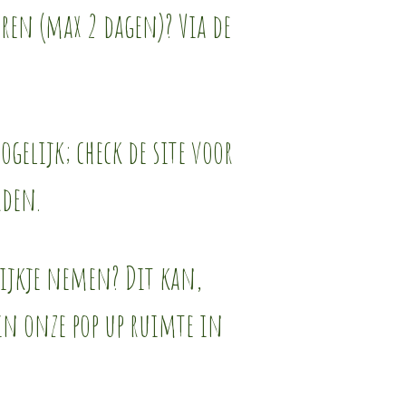
eren (max 2 dagen)? Via de
gelijk; check de site voor
rden.
kijkje nemen? Dit kan,
 in onze pop up ruimte in