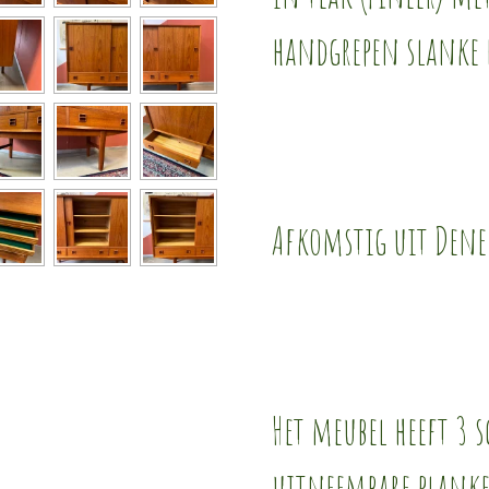
handgrepen slanke 
Afkomstig uit Den
Het meubel heeft 3 
uitneembare planke