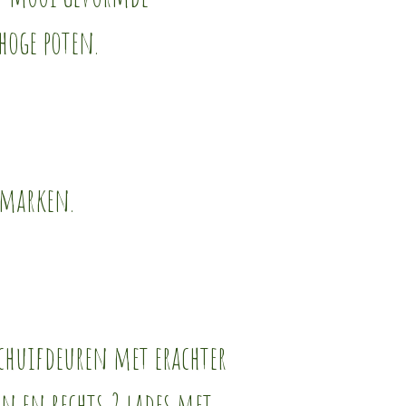
hoge poten.
emarken.
schuifdeuren met erachter
n en rechts 2 lades met