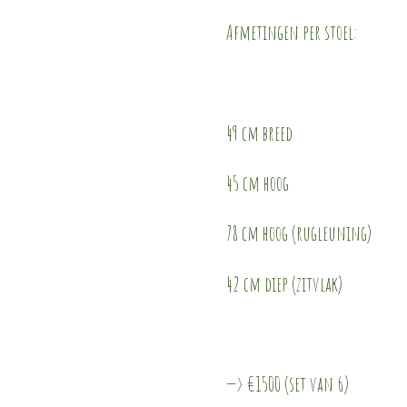
Afmetingen per stoel:
49 cm breed
45 cm hoog
78 cm hoog (rugleuning)
42 cm diep (zitvlak)
—> €1500 (set van 6)