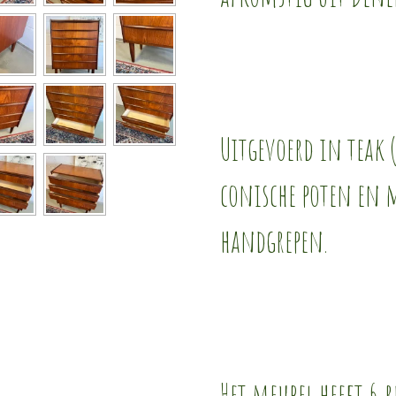
Uitgevoerd in teak 
conische poten en 
handgrepen.
Het meubel heeft 6 r