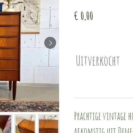
€ 0,00
Uitverkocht
Prachtige vintage h
afkomstig uit Den