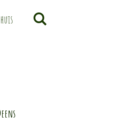
thuis
Deens