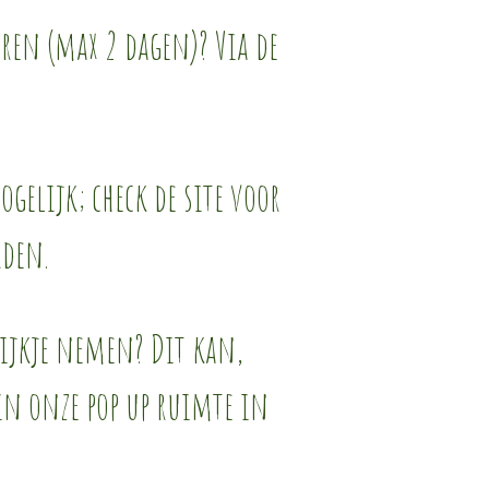
eren (max 2 dagen)? Via de
gelijk; check de site voor
rden.
kijkje nemen? Dit kan,
 in onze pop up ruimte in