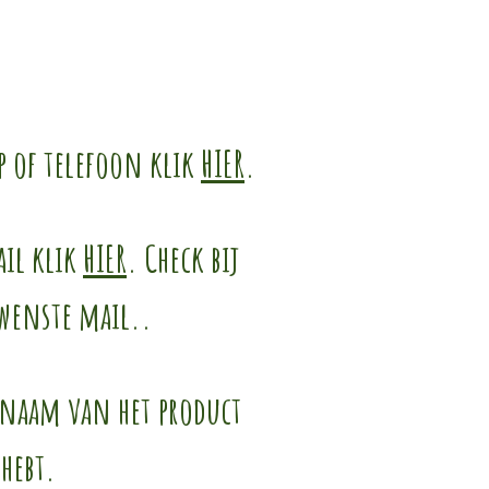
p of telefoon klik
HIER
.
ail klik
HIER
. Check bij
ewenste mail..
e naam van het product
 hebt.