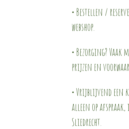
• Bestellen / reserv
webshop.
• Bezorging? Vaak mo
prijzen en voorwaa
• Vrijblijvend een 
alleen op afspraak,
Sliedrecht.