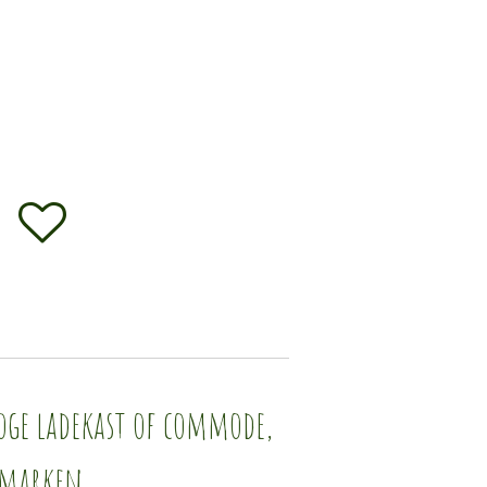
oge ladekast of commode,
emarken.