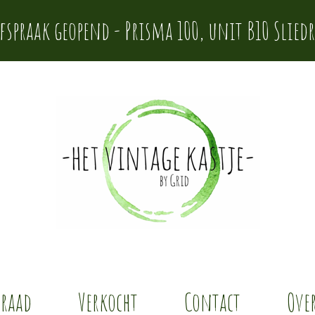
afspraak geopend - Prisma 100, unit B10 Sliedr
rraad
Verkocht
Contact
Over