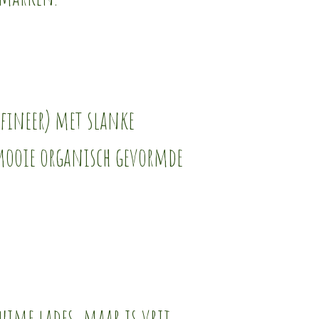
(fineer) met slanke
mooie organisch gevormde
uime lades, maar is vrij