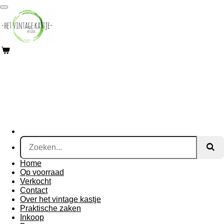
Ga
direct
naar
de
hoofdinhoud
Home
Op voorraad
Verkocht
Contact
Over het vintage kastje
Praktische zaken
Inkoop