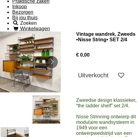
Praktische zaken
Inkoop
Bezorgen
Bij jou thuis
Zoeken
Winkelwagen
Vintage wandrek, Zweeds
•Nisse String• SET 2/4
€ 0,00
Uitverkocht
Zweedse design klassieker,
“the ladder shelf” set 2/4.
Nisse Strinning ontwierp dit
modulaire wandsysteem in
1949 voor een
ontwerpwedstrijd van een