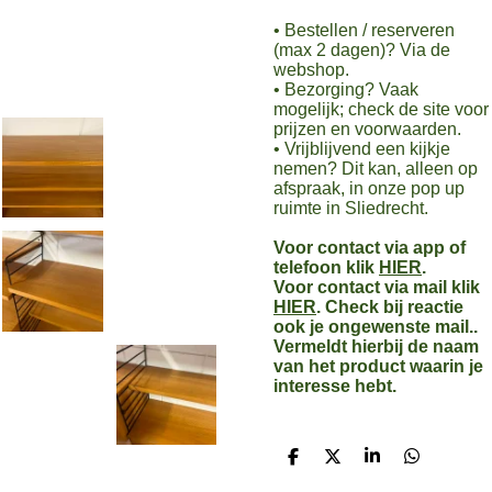
• Bestellen / reserveren
(max 2 dagen)? Via de
webshop.
• Bezorging? Vaak
mogelijk; check de site voor
prijzen en voorwaarden.
• Vrijblijvend een kijkje
nemen? Dit kan, alleen op
afspraak, in onze pop up
ruimte in Sliedrecht.
Voor contact via app of
telefoon klik
HIER
.
Voor contact via mail klik
HIER
. Check bij reactie
ook je ongewenste mail..
Vermeldt hierbij de naam
van het product waarin je
interesse hebt.
D
D
S
D
e
e
h
e