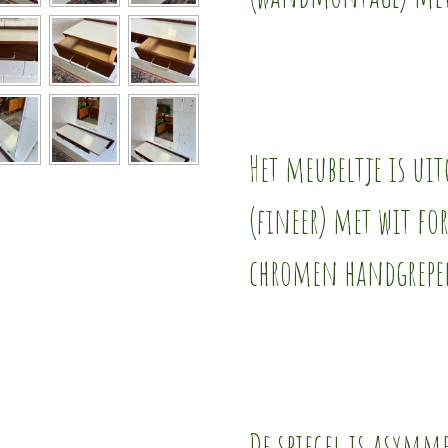
Het meubeltje is ui
(fineer) met wit fo
chromen handgrepe
De spiegel is asymm