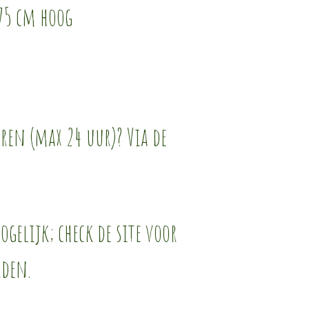
 75 cm hoog
eren (max 24 uur)? Via de
gelijk; check de site voor
rden.