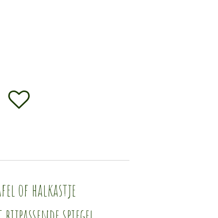
fel of halkastje
ijpassende spiegel.