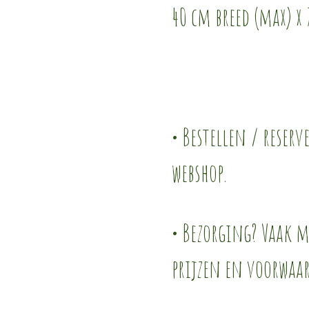
40 cm breed (max) x
• Bestellen / reserv
webshop.
• Bezorging? Vaak mo
prijzen en voorwaa