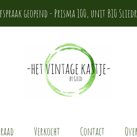
afspraak geopend - Prisma 100, unit B10 Sliedr
rraad
Verkocht
Contact
Over