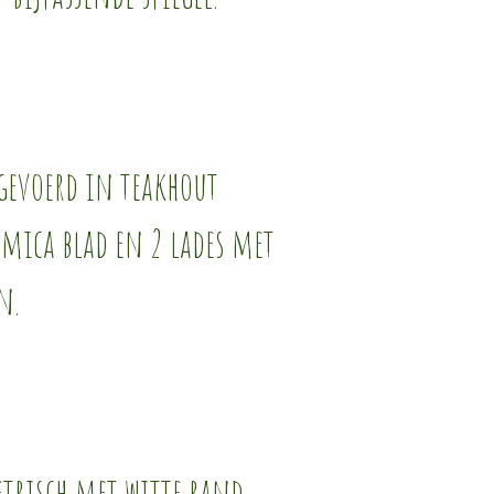
tgevoerd in teakhout
rmica blad en 2 lades met
n.
etrisch met witte rand.