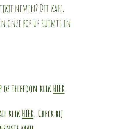
kijkje nemen? Dit kan,
 in onze pop up ruimte in
p of telefoon klik
HIER
.
ail klik
HIER
. Check bij
ewenste mail..