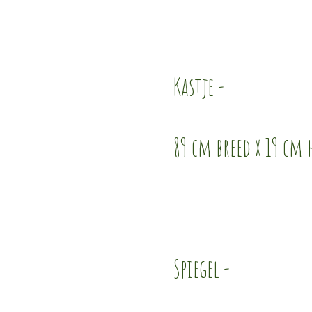
Kastje -
89 cm breed x 19 cm 
Spiegel -