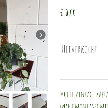
€ 0,00
Uitverkocht
Mooie vintage kapta
(wandmontage) met b