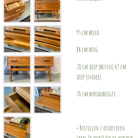
95 cm breed
84 cm hoog
28 cm diep (boven) 42 cm
diep (onder)
70 cm bureauhoogte
• Bestellen / reserveren
(max 24 uur)? Via de webshop.