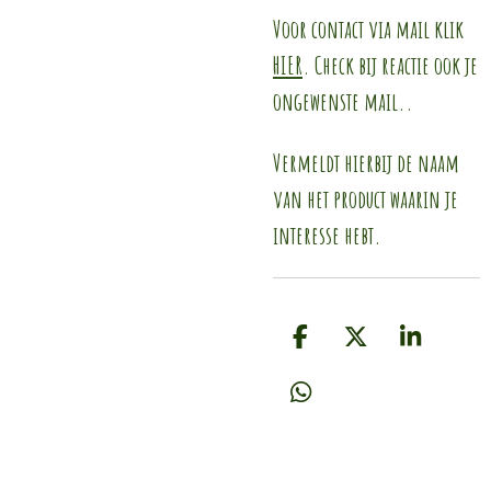
Voor contact via mail klik
HIER
. Check bij reactie ook je
ongewenste mail..
Vermeldt hierbij de naam
van het product waarin je
interesse hebt.
D
D
S
e
e
h
l
e
a
D
e
l
r
e
n
e
l
e