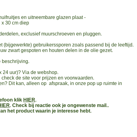
huifruitjes en uitneembare glazen plaat -
 x 30 cm diep
erdelen, exclusief muurschroeven en pluggen.
et (bijgewerkte) gebruikerssporen zoals passend bij de leeftijd.
euw zwart gespoten en houten delen in de olie gezet.
 beschrijving.
ax 24 uur)? Via de webshop.
 check de site voor prijzen en voorwaarden.
men? Dit kan, alleen op afspraak, in onze pop up ruimte in
lefoon klik
HIER
.
HIER
. Check bij reactie ook je ongewenste mail..
an het product waarin je interesse hebt.