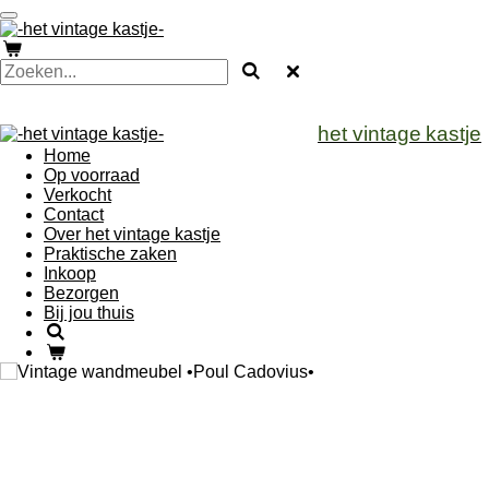
Ga
direct
naar
de
hoofdinhoud
het vintage
kastje
Home
Op voorraad
Verkocht
Contact
Over het vintage kastje
Praktische zaken
Inkoop
Bezorgen
Bij jou thuis