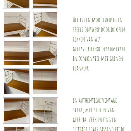
Het is een mooi luchtig en
speels ontwerp door de open
rekken van wit
geplastificeerd draadmetaal,
in combinatie met grenen
planken.
In authentieke vintage
staat, met sporen van
gebruik, verkleuring en
slijtage zoals passend bij de