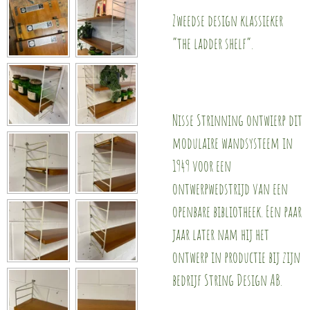
Zweedse design klassieker
“the ladder shelf”.
Nisse Strinning ontwierp dit
modulaire wandsysteem in
1949 voor een
ontwerpwedstrijd van een
openbare bibliotheek. Een paar
jaar later nam hij het
ontwerp in productie bij zijn
bedrijf String Design AB.