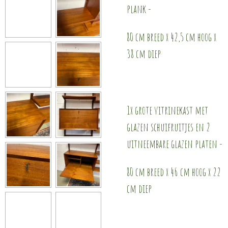
plank -
80 cm breed x 42,5 cm hoog x
38 cm diep
1x grote vitrinekast met
glazen schuifruitjes en 2
uitneembare glazen platen -
80 cm breed x 46 cm hoog x 22
cm diep