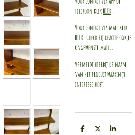
Voor contact via app of
telefoon klik
HIER
.
Voor contact via mail klik
HIER
. Check bij reactie ook je
ongewenste mail..
Vermeldt hierbij de naam
van het product waarin je
interesse hebt.
D
D
S