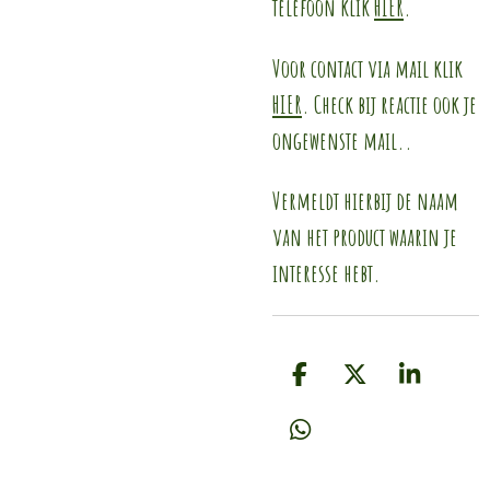
telefoon klik
HIER
.
Voor contact via mail klik
HIER
. Check bij reactie ook je
ongewenste mail..
Vermeldt hierbij de naam
van het product waarin je
interesse hebt.
D
D
S
e
e
h
l
e
a
D
e
l
r
e
n
e