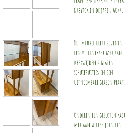
Frantisek Jirák voor Tatra
Nabytok in de jaren 60/70.
Het meubel heeft bovenin
een vitrinekast met aan
weerszijden 2 glazen
schuifruitjes en een
uitneembare glazen plaat.
Onderin een gesloten kast
met aan weerszijden een