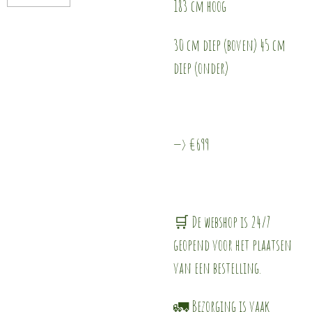
183 cm hoog
30 cm diep (boven) 45 cm
diep (onder)
—> €699
🛒 De webshop is 24/7
geopend voor het plaatsen
van een bestelling.
🚛 Bezorging is vaak