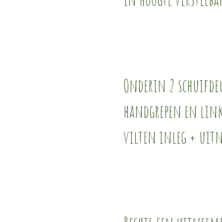
Onderin 2 schuifd
handgrepen en link
vilten inleg + uit