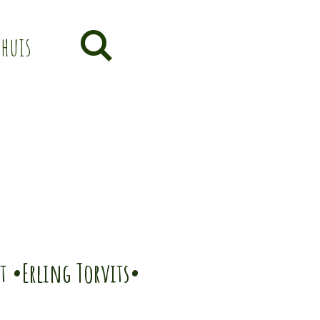
thuis
t •Erling Torvits•