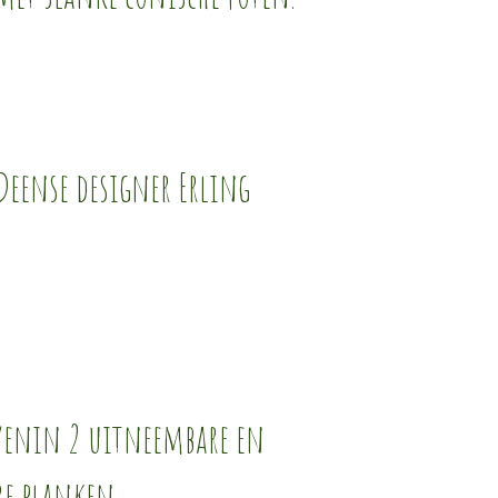
Deense designer Erling
ovenin 2 uitneembare en
re planken.