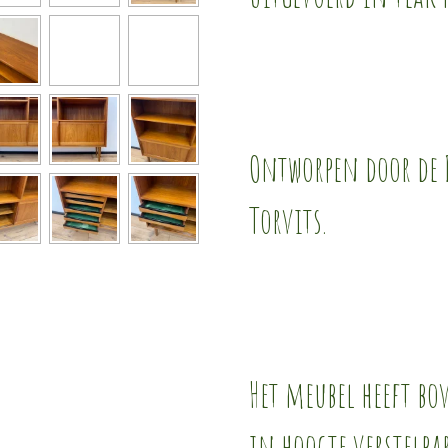
Ontworpen door de 
Torvits.
Het meubel heeft b
in hoogte verstelba