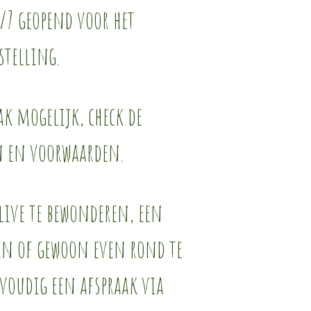
/7 geopend voor het
stelling.
k mogelijk, check de
n en voorwaarden.
ive te bewonderen, een
len of gewoon even rond te
voudig een afspraak via