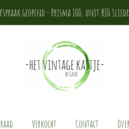
afspraak geopend - Prisma 100, unit B10 Sliedr
rraad
Verkocht
Contact
Over