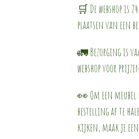
🛒 De webshop is 24
plaatsen van een be
🚛 Bezorging is vaa
webshop voor prijze
👀 Om een meubel l
bestelling af te ha
kijken, maak je een