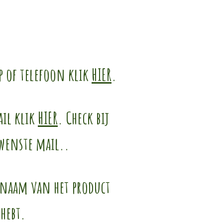
p of telefoon klik
HIER
.
ail klik
HIER
. Check bij
ewenste mail..
e naam van het product
 hebt.