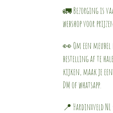
🚛 Bezorging is vaa
webshop voor prijze
👀 Om een meubel l
bestelling af te ha
kijken, maak je een
DM of whatsapp.
📍 Hardinxveld NL (