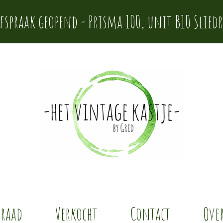
afspraak geopend - Prisma 100, unit B10 Sliedr
rraad
Verkocht
Contact
Over