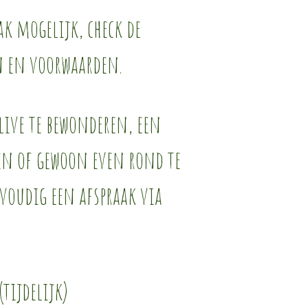
k mogelijk, check de
n en voorwaarden.
ive te bewonderen, een
len of gewoon even rond te
voudig een afspraak via
tijdelijk)