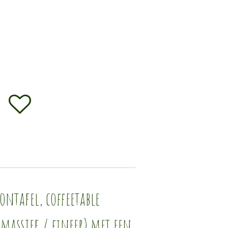
ontafel, coffeetable
(massief / fineer) met een