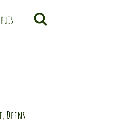
thuis
e, Deens