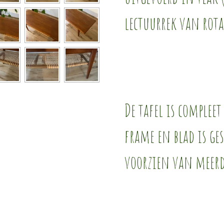
lectuurrek van rot
De tafel is compleet
frame en blad is ge
voorzien van meerd