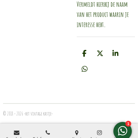
Vermeldt hierbij de naam
van het product waarin je
interesse hebt.
D
D
S
e
e
h
l
e
a
D
e
l
r
e
n
e
l
e
n
© 2018 - 2026 -het vintage kastje-