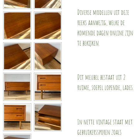
Diverse modellen uit deze
reeks aanwezig, welke de
komende dagen online zijn
te bekijken.
Dit meubel bestaat uit 2
ruime, soepel lopende, lades.
In nette vintage staat met
gebruikerssporen zoals