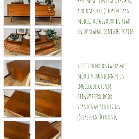
Heel mooi vintage dressoir,
audiomeubel (diep en laag
model) uitgevoerd in teak
en op slanke conische poten.
Schitterend ontwerp met
mooie verbindingen en
ingelegde grepen,
geïnspireerd door
Scandinavisch design
(Silkeborg, Dyrlund).