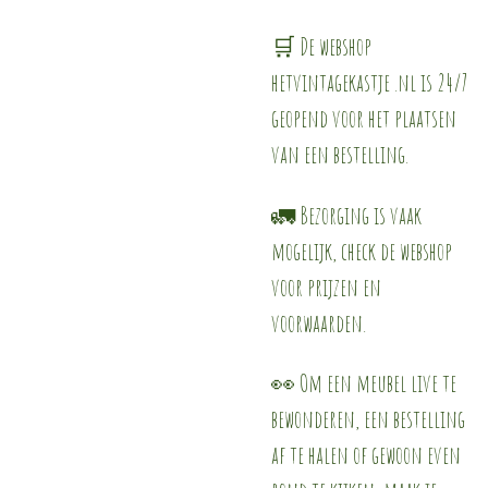
🛒 De webshop
hetvintagekastje .nl is 24/7
geopend voor het plaatsen
van een bestelling.
🚛 Bezorging is vaak
mogelijk, check de webshop
voor prijzen en
voorwaarden.
👀 Om een meubel live te
bewonderen, een bestelling
af te halen of gewoon even