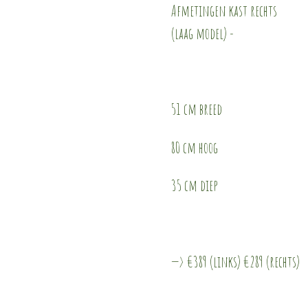
Afmetingen kast rechts
(laag model) -
51 cm breed
80 cm hoog
35 cm diep
—> €389 (links) €289 (rechts)