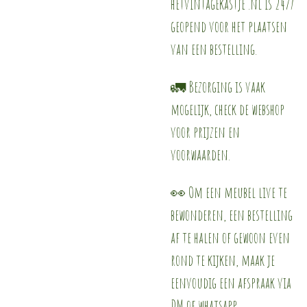
hetvintagekastje .nl is 24/7
geopend voor het plaatsen
van een bestelling.
🚛 Bezorging is vaak
mogelijk, check de webshop
voor prijzen en
voorwaarden.
👀 Om een meubel live te
bewonderen, een bestelling
af te halen of gewoon even
rond te kijken, maak je
eenvoudig een afspraak via
DM of whatsapp.