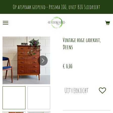
Ga
Op afspraak geopend - Prisma 100, unit B10 Sliedrecht
direct
naar
de
Vintage hoge ladekast,
hoofdinhoud
Deens
€ 0,00
Uitverkocht