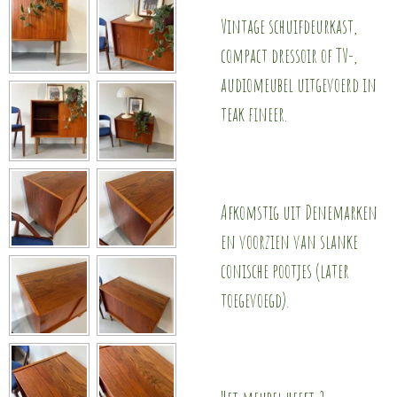
Vintage schuifdeurkast,
compact dressoir of TV-,
audiomeubel uitgevoerd in
teak fineer.
Afkomstig uit Denemarken
en voorzien van slanke
conische pootjes (later
toegevoegd).