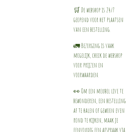
🛒 De webshop is 24/7
geopend voor het plaatsen
van een bestelling.
🚛 Bezorging is vaak
mogelijk, check de webshop
voor prijzen en
voorwaarden.
👀 Om een meubel live te
bewonderen, een bestelling
af te halen of gewoon even
rond te kijken, maak je
eenvoudig een afspraak via