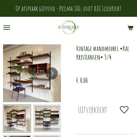
Ga
Op afspraak geopend - Prisma 100, unit B10 Sliedrecht
direct
naar
de
Vintage wandmeubel •Kai
hoofdinhoud
Kristiansen• 3/4
€ 0,00
Uitverkocht