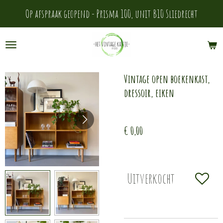
Ga
Op afspraak geopend - Prisma 100, unit B10 Sliedrecht
direct
naar
de
Vintage open boekenkast,
hoofdinhoud
dressoir, eiken
€ 0,00
Uitverkocht