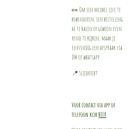
👀 Om een meubel live te
bewonderen, een bestelling
af te halen of gewoon even
rond te kijken, maak je
eenvoudig een afspraak via
DM of whatsapp.
📍 Sliedrecht
Voor contact via app of
telefoon klik
HIER
.