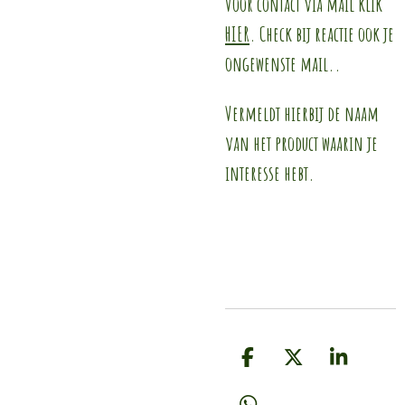
Voor contact via mail klik
HIER
. Check bij reactie ook je
ongewenste mail..
Vermeldt hierbij de naam
van het product waarin je
interesse hebt.
D
D
S
e
e
h