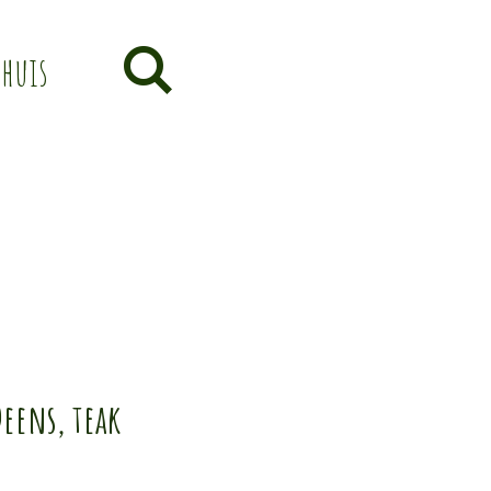
thuis
Deens, teak