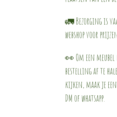
🚛 Bezorging is vaa
webshop voor prijze
👀 Om een meubel l
bestelling af te ha
kijken, maak je een
DM of whatsapp.