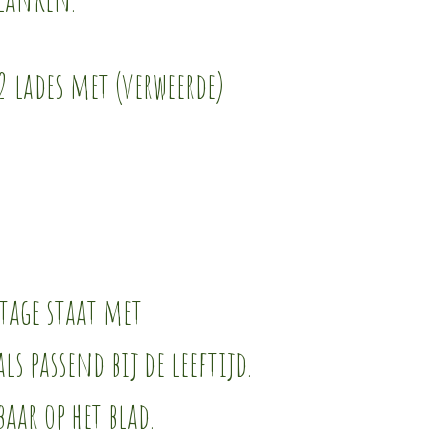
2 lades met (verweerde)
tage staat met
ls passend bij de leeftijd.
aar op het blad.