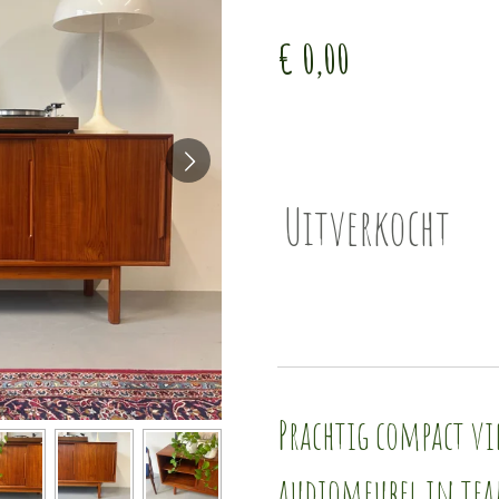
€ 0,00
Uitverkocht
Prachtig compact vi
audiomeubel in teak