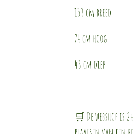
153 cm breed
74 cm hoog
43 cm diep
🛒 De webshop is 24
plaatsen van een be