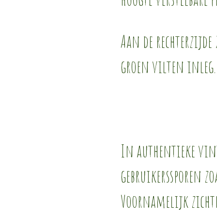
Aan de rechterzijde 
groen vilten inleg.
In authentieke vin
gebruikerssporen zoa
Voornamelijk zichtb