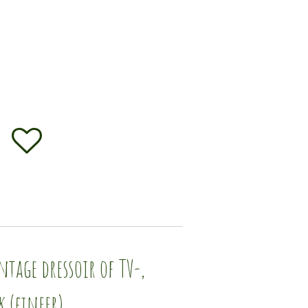
ntage dressoir of TV-,
 (fineer).