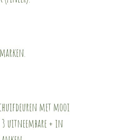
emarken.
 schuifdeuren met mooi
 3 uitneembare + in
planken.