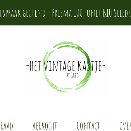
afspraak geopend - Prisma 100, unit B10 Sliedr
rraad
Verkocht
Contact
Over