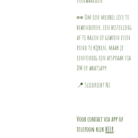
👀 Om een meubel live te
bewonderen, een bestelling
af te halen of gewoon even
rond te kijken, maak je
eenvoudig een afspraak via
DM of whatsapp.
📍 Sliedrecht NL
Voor contact via app of
telefoon klik
HIER
.