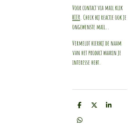
Voor contact via mail klik
HIER
. Check bij reactie ook je
ongewenste mail..
Vermeldt hierbij de naam
van het product waarin je
interesse hebt.
D
D
S
e
e
h
l
e
a
D
e
l
r
e