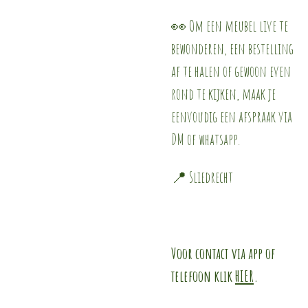
👀 Om een meubel live te
bewonderen, een bestelling
af te halen of gewoon even
rond te kijken, maak je
eenvoudig een afspraak via
DM of whatsapp.
📍 Sliedrecht
Voor contact via app of
telefoon klik
HIER
.