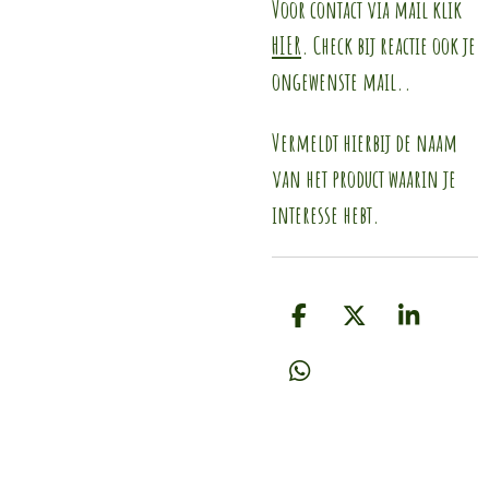
Voor contact via mail klik
HIER
. Check bij reactie ook je
ongewenste mail..
Vermeldt hierbij de naam
van het product waarin je
interesse hebt.
D
D
S
e
e
h
l
e
a
D
e
l
r
e
n
e
l
e
n