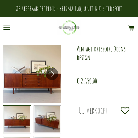
Ga
Op afspraak geopend - Prisma 100, unit B10 Sliedrecht
direct
naar
de
Vintage dressoir, Deens
hoofdinhoud
design
€ 2.150,00
Uitverkocht