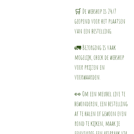
🛒 De webshop is 24/7
geopend voor het plaatsen
van een bestelling.
🚛 Bezorging is vaak
mogelijk, check de webshop
voor prijzen en
voorwaarden.
👀 Om een meubel live te
bewonderen, een bestelling
af te halen of gewoon even
rond te kijken, maak je
eenvoudig een afspraak via