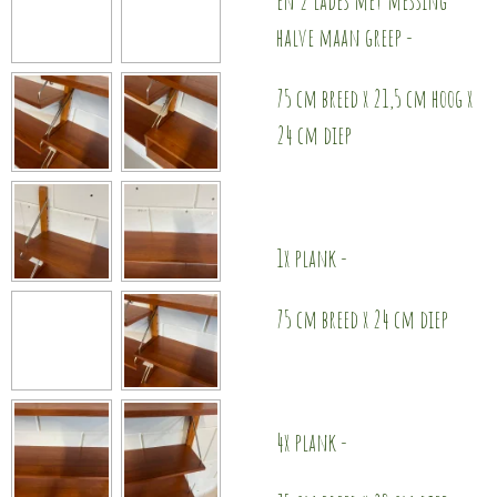
halve maan greep -
75 cm breed x 21,5 cm hoog x
24 cm diep
1x plank -
75 cm breed x 24 cm diep
4x plank -