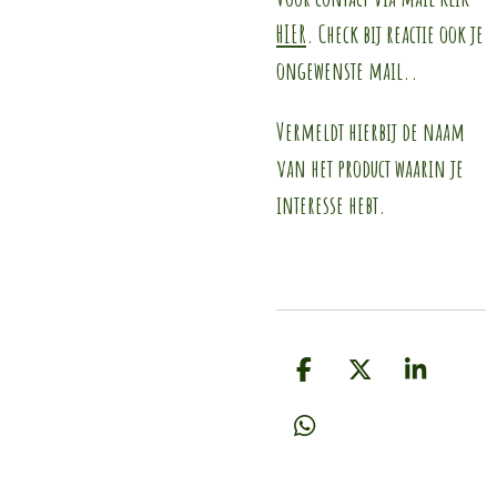
HIER
. Check bij reactie ook je
ongewenste mail..
Vermeldt hierbij de naam
van het product waarin je
interesse hebt.
D
D
S
e
e
h
l
e
a
D
e
l
r
e
n
e
l