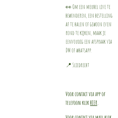
👀 Om een meubel live te
bewonderen, een bestelling
af te halen of gewoon even
rond te kijken, maak je
eenvoudig een afspraak via
DM of whatsapp.
📍 Sliedrecht
Voor contact via app of
telefoon klik
HIER
.
Voor contact via mail klik