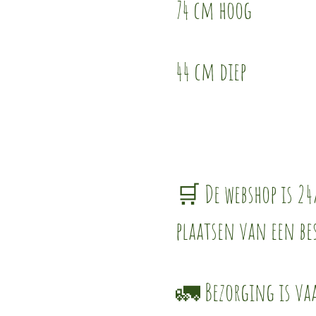
74 cm hoog
44 cm diep
🛒 De webshop is 24
plaatsen van een be
🚛 Bezorging is vaa