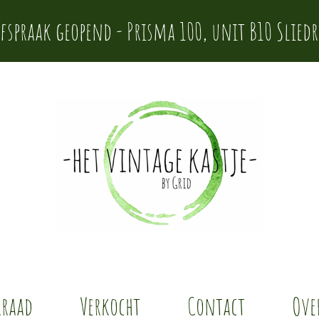
afspraak geopend - Prisma 100, unit B10 Sliedr
rraad
Verkocht
Contact
Ove