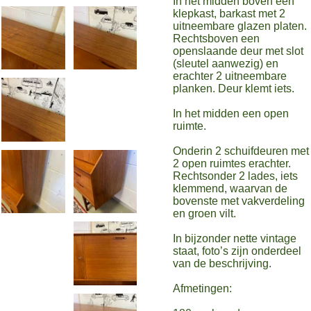
In het midden boven een
klepkast, barkast met 2
uitneembare glazen platen.
Rechtsboven een
openslaande deur met slot
(sleutel aanwezig) en
erachter 2 uitneembare
planken. Deur klemt iets.
In het midden een open
ruimte.
Onderin 2 schuifdeuren met
2 open ruimtes erachter.
Rechtsonder 2 lades, iets
klemmend, waarvan de
bovenste met vakverdeling
en groen vilt.
In bijzonder nette vintage
staat, foto’s zijn onderdeel
van de beschrijving.
Afmetingen: