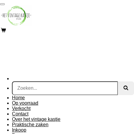
Ga
direct
naar
de
hoofdinhoud
Home
Op voorraad
Verkocht
Contact
Over het vintage kastje
Praktische zaken
Inkoop