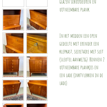
glazen schuifdeuren en
uitneembare plank.
In het midden een open
gedeelte met eronder een
klepkast, secretaire met slot
(sleutel aanwezig). Binnen 2
uitneembare plankjes en
een lade (inktvlekken in de
lade).