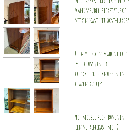
Mooi karakteristiek vintage
wandmeubel, secretaire of
vitrinekast uit Oost-Europa.
Uitgevoerd in mahoniehout
met gloss fineer,
goudkleurige knoppen en
glazen ruitjes.
Het meubel heeft bovenin
een vitrinekast met 2