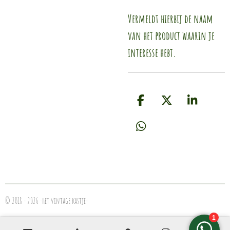
Vermeldt hierbij de naam
van het product waarin je
interesse hebt.
D
D
S
e
e
h
l
e
a
D
e
l
r
e
n
e
l
e
n
© 2018 - 2026 -het vintage kastje-