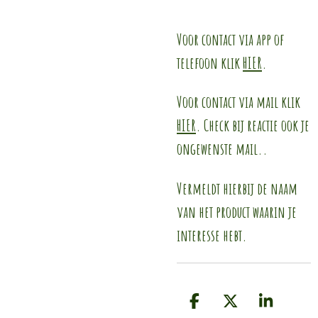
Voor contact via app of
telefoon klik
HIER
.
Voor contact via mail klik
HIER
. Check bij reactie ook je
ongewenste mail..
Vermeldt hierbij de naam
van het product waarin je
interesse hebt.
D
D
S