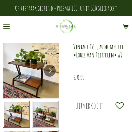
Ga
Op afspraak geopend - Prisma 100, unit B10 Sliedrecht
direct
naar
de
Vintage TV-, audiomeubel
hoofdinhoud
•Louis van Teeffelen• #1
€ 0,00
Uitverkocht